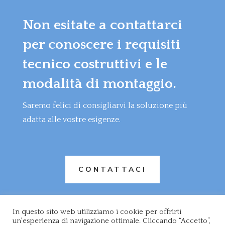
Non esitate a contattarci
per conoscere i requisiti
tecnico costruttivi e le
modalità di montaggio.
Saremo felici di consigliarvi la soluzione più
adatta alle vostre esigenze.
CONTATTACI
In questo sito web utilizziamo i cookie per offrirti
© 26 ROSSI & C. S.A.S. DI ROSSI ROBERTO - Via
un'esperienza di navigazione ottimale. Cliccando “Accetto”,