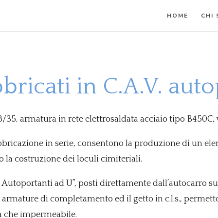
HOME
CHI
bricati in C.A.V. aut
28/35, armatura in rete elettrosaldata acciaio tipo B450C
fabbricazione in serie, consentono la produzione di un ele
la costruzione dei loculi cimiteriali.
i Autoportanti ad U”, posti direttamente dall’autocarro sul
armature di completamento ed il getto in c.l.s., permet
ca che impermeabile.